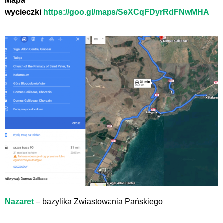
Mapa
wycieczki
https://goo.gl/maps/SeXCqFDyrRdFNwMHA
Nazaret
– bazylika Zwiastowania Pańskiego