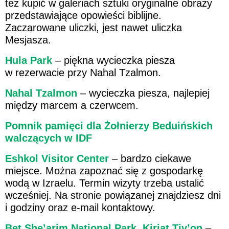
też kupić w galeriach sztuki oryginalne obrazy
przedstawiające opowieści biblijne.
Zaczarowane uliczki, jest nawet uliczka
Mesjasza.
Hula Park
– piękna wycieczka piesza
w rezerwacie przy Nahal Tzalmon.
Nahal Tzalmon
– wycieczka piesza, najlepiej
między marcem a czerwcem.
Pomnik pamięci dla Żołnierzy Beduińskich
walczących w IDF
Eshkol Visitor Cent
er
– bardzo ciekawe
miejsce. Można zapoznać się z gospodarkę
wodą w Izraelu. Termin wizyty trzeba ustalić
wcześniej. Na stronie powiązanej znajdziesz dni
i godziny oraz e-mail kontaktowy.
Bet She’arim National Park, Kirjat Tiv’on
–