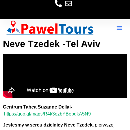
Neve Tzedek -Tel Aviv
Centrum Tańca Suzanne Dellal-
https://goo.gl/maps/R4k3ezbYBepqkA5N9
Jesteśmy w sercu dzielnicy Neve Tzedek
, pierwszej