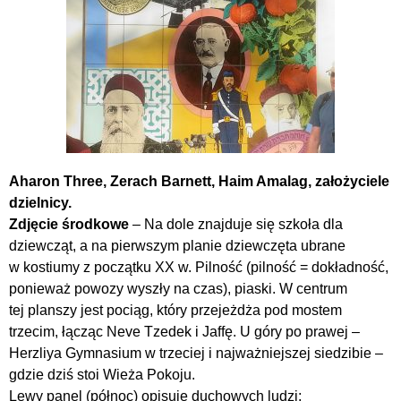
Aharon Three, Zerach Barnett, Haim Amalag, założyciele
dzielnicy.
Zdjęcie środkowe
– Na dole znajduje się szkoła dla
dziewcząt, a na pierwszym planie dziewczęta ubrane
w kostiumy z początku XX w. Pilność (pilność = dokładność,
ponieważ powozy wyszły na czas), piaski. W centrum
tej planszy jest pociąg, który przejeżdża pod mostem
trzecim, łącząc Neve Tzedek i Jaffę. U góry po prawej –
Herzliya Gymnasium w trzeciej i najważniejszej siedzibie –
gdzie dziś stoi Wieża Pokoju.
Lewy panel (północ) opisuje duchowych ludzi: