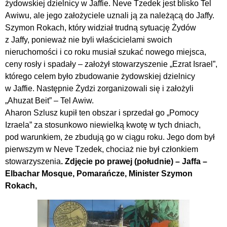
żydowskiej dzielnicy w Jaffie. Neve Tzedek jest blisko Tel
Awiwu, ale jego założyciele uznali ją za należącą do Jaffy.
Szymon Rokach, który widział trudną sytuację Żydów
z Jaffy, ponieważ nie byli właścicielami swoich
nieruchomości i co roku musiał szukać nowego miejsca,
ceny rosły i spadały – założył stowarzyszenie „Ezrat Israel”,
którego celem było zbudowanie żydowskiej dzielnicy
w Jaffie. Następnie Żydzi zorganizowali się i założyli
„Ahuzat Beit” – Tel Awiw.
Aharon Szlusz kupił ten obszar i sprzedał go „Pomocy
Izraela” za stosunkowo niewielką kwotę w tych dniach,
pod warunkiem, że zbudują go w ciągu roku. Jego dom był
pierwszym w Neve Tzedek, chociaż nie był członkiem
stowarzyszenia
. Zdjęcie po prawej (południe) – Jaffa –
Elbachar Mosque, Pomarańcze, Minister Szymon
Rokach,