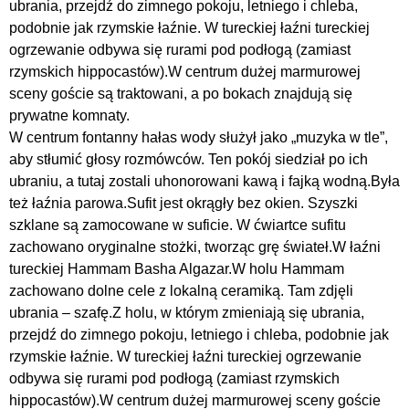
ubrania, przejdź do zimnego pokoju, letniego i chleba,
podobnie jak rzymskie łaźnie. W tureckiej łaźni tureckiej
ogrzewanie odbywa się rurami pod podłogą (zamiast
rzymskich hippocastów).W centrum dużej marmurowej
sceny goście są traktowani, a po bokach znajdują się
prywatne komnaty.
W centrum fontanny hałas wody służył jako „muzyka w tle”,
aby stłumić głosy rozmówców. Ten pokój siedział po ich
ubraniu, a tutaj zostali uhonorowani kawą i fajką wodną.Była
też łaźnia parowa.Sufit jest okrągły bez okien. Szyszki
szklane są zamocowane w suficie. W ćwiartce sufitu
zachowano oryginalne stożki, tworząc grę świateł.W łaźni
tureckiej Hammam Basha Algazar.W holu Hammam
zachowano dolne cele z lokalną ceramiką. Tam zdjęli
ubrania – szafę.Z holu, w którym zmieniają się ubrania,
przejdź do zimnego pokoju, letniego i chleba, podobnie jak
rzymskie łaźnie. W tureckiej łaźni tureckiej ogrzewanie
odbywa się rurami pod podłogą (zamiast rzymskich
hippocastów).W centrum dużej marmurowej sceny goście