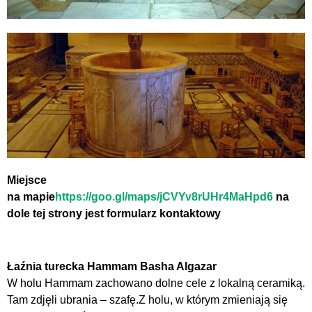
Miejsce
na mapie
https://goo.gl/maps/jCVYv8rUHr4MaHpd6
na
dole tej strony jest formularz kontaktowy
Łaźnia turecka Hammam Basha Algazar
W holu Hammam zachowano dolne cele z lokalną ceramiką.
Tam zdjęli ubrania – szafę.Z holu, w którym zmieniają się