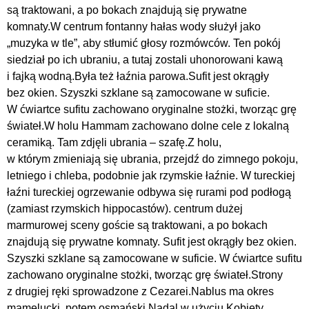
są traktowani, a po bokach znajdują się prywatne
komnaty.W centrum fontanny hałas wody służył jako
„muzyka w tle”, aby stłumić głosy rozmówców. Ten pokój
siedział po ich ubraniu, a tutaj zostali uhonorowani kawą
i fajką wodną.Była też łaźnia parowa.Sufit jest okrągły
bez okien. Szyszki szklane są zamocowane w suficie.
W ćwiartce sufitu zachowano oryginalne stożki, tworząc grę
świateł.W holu Hammam zachowano dolne cele z lokalną
ceramiką. Tam zdjęli ubrania – szafę.Z holu,
w którym zmieniają się ubrania, przejdź do zimnego pokoju,
letniego i chleba, podobnie jak rzymskie łaźnie. W tureckiej
łaźni tureckiej ogrzewanie odbywa się rurami pod podłogą
(zamiast rzymskich hippocastów). centrum dużej
marmurowej sceny goście są traktowani, a po bokach
znajdują się prywatne komnaty. Sufit jest okrągły bez okien.
Szyszki szklane są zamocowane w suficie. W ćwiartce sufitu
zachowano oryginalne stożki, tworząc grę świateł.Strony
z drugiej ręki sprowadzone z Cezarei.Nablus ma okres
mamelucki, potem osmański,Nadal w użyciu.Kobiety